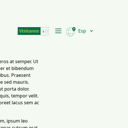
eros at semper. Ut
per et bibendum
ucibus. Praesent
te sed mauris.
ut porta dolor.
uis, tempor velit.
aoreet lacus sem ac
rum, ipsum leo
ecenas rutrum erat