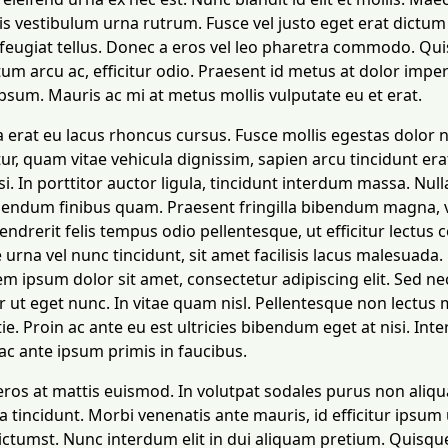
is vestibulum urna rutrum. Fusce vel justo eget erat dictum
 feugiat tellus. Donec a eros vel leo pharetra commodo. Qu
m arcu ac, efficitur odio. Praesent id metus at dolor imper
ipsum. Mauris ac mi at metus mollis vulputate eu et erat.
 erat eu lacus rhoncus cursus. Fusce mollis egestas dolor 
tur, quam vitae vehicula dignissim, sapien arcu tincidunt era
isi. In porttitor auctor ligula, tincidunt interdum massa. Nul
ibendum finibus quam. Praesent fringilla bibendum magna, v
hendrerit felis tempus odio pellentesque, ut efficitur lectus
urna vel nunc tincidunt, sit amet facilisis lacus malesuada
em ipsum dolor sit amet, consectetur adipiscing elit. Sed ne
 ut eget nunc. In vitae quam nisl. Pellentesque non lectus m
ie. Proin ac ante eu est ultricies bibendum eget at nisi. Int
c ante ipsum primis in faucibus.
ros at mattis euismod. In volutpat sodales purus non aliqu
tincidunt. Morbi venenatis ante mauris, id efficitur ipsum ul
ictumst. Nunc interdum elit in dui aliquam pretium. Quisqu