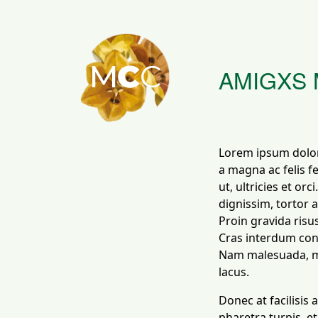
AMIGXS
Lorem ipsum dolor 
a magna ac felis 
ut, ultricies et or
dignissim, tortor a
Proin gravida risus
Cras interdum conv
Nam malesuada, mau
lacus.
Donec at facilisis 
pharetra turpis, et