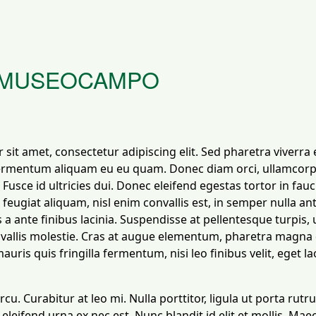
 MUSEOCAMPO
sit amet, consectetur adipiscing elit. Sed pharetra viverra 
fermentum aliquam eu eu quam. Donec diam orci, ullamcor
ci. Fusce id ultricies dui. Donec eleifend egestas tortor in fa
 feugiat aliquam, nisl enim convallis est, in semper nulla an
 a ante finibus lacinia. Suspendisse at pellentesque turpis, 
allis molestie. Cras at augue elementum, pharetra magna q
ris quis fringilla fermentum, nisi leo finibus velit, eget l
arcu. Curabitur at leo mi. Nulla porttitor, ligula ut porta rut
 eleifend urna ex nec est. Nunc blandit id elit et mollis. Ma