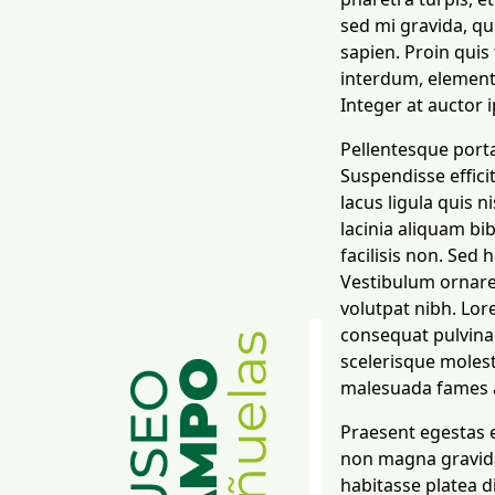
sed mi gravida, qu
sapien. Proin quis
interdum, elementu
Integer at auctor 
Pellentesque porta
Suspendisse effici
lacus ligula quis n
lacinia aliquam b
facilisis non. Sed 
Vestibulum ornare 
volutpat nibh. Lor
consequat pulvinar
scelerisque molest
malesuada fames a
Praesent egestas e
non magna gravida 
habitasse platea d