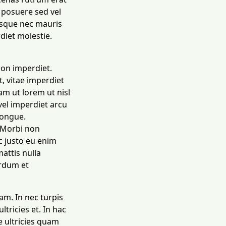
 posuere sed vel
isque nec mauris
diet molestie.
non imperdiet.
t, vitae imperdiet
lam ut lorem ut nisl
el imperdiet arcu
 congue.
. Morbi non
c justo eu enim
attis nulla
erdum et
am. In nec turpis
tricies et. In hac
e ultricies quam