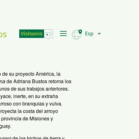
os
 de su proyecto América, la
ina
de Adriana Bustos retoma los
unos de sus trabajos anteriores.
yace, inerte, en su extraña
rroso con branquias y vulva.
royecta la costa del arroyo
 provincia de Misiones y
guay.
rumor de los bichos de tierra y