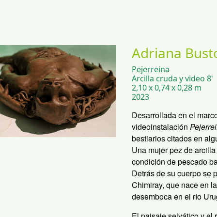
Adriana Bust
Pejerreina
Arcilla cruda y video 8'
2,10 x 0,74 x 0,28 m
2023
Desarrollada en el marco
videoinstalación
Pejerre
bestiarios citados en alg
Una mujer pez de arcilla 
condición de pescado ba
Detrás de su cuerpo se p
Chimiray, que nace en la
desemboca en el río Uru
El paisaje selvático y el 