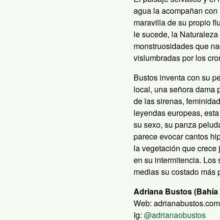
agua la acompañan con 
maravilla de su propio flu
le sucede, la Naturaleza 
monstruosidades que nad
vislumbradas por los cron
Bustos inventa con su pe
local, una señora dama p
de las sirenas, feminida
leyendas europeas, esta
su sexo, su panza peluda
parece evocar cantos hip
la vegetación que crece j
en su intermitencia. Los
medias su costado más p
Adriana Bustos (Bahía 
Web: adrianabustos.com
Ig:
@adrianaobustos